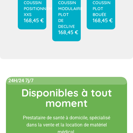
COUSSIN
COUSSIN
COUSSIN
POSITIONNEMENT
MODULAIRE
PLOT
XXS
PLOT
BOUÉE
168,45
€
168,45
€
DE
DECLIVE
168,45
€
24H/24 7j/7
Disponibles à tout
moment
Prestataire de santé à domicile, spécialisé
dans la vente et la location de matériel
médical.