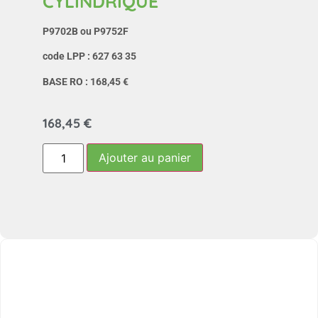
CYLINDRIQUE
P9702B ou P9752F
code LPP : 627 63 35
BASE RO : 168,45 €
168,45
€
Ajouter au panier