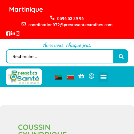
Martinique
0596 53 39 96
coordination972@prestasantecaraibes.com
Avec vous, chaque jour
COUSSIN