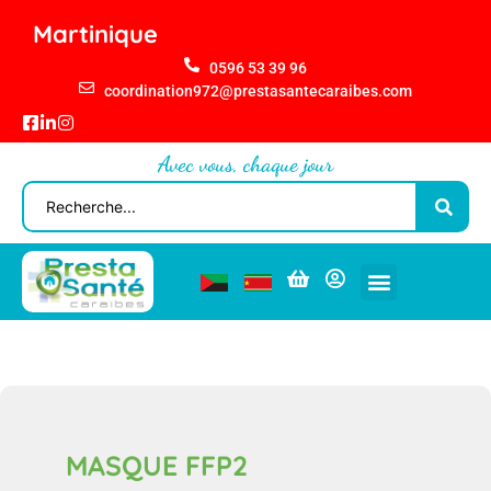
Martinique
0596 53 39 96
coordination972@prestasantecaraibes.com
Avec vous, chaque jour
MASQUE FFP2