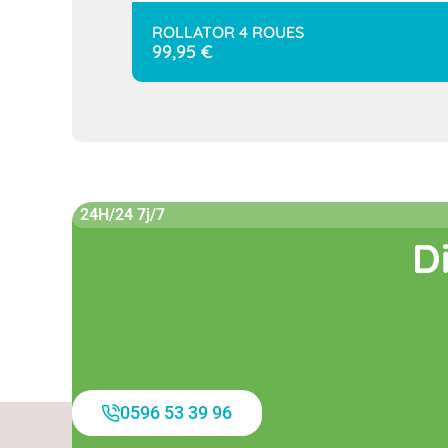
ROLLATOR 4 ROUES
99,95
€
24H/24 7j/7
D
0596 53 39 96