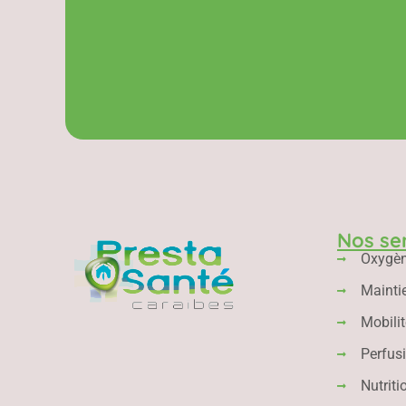
Nos se
Oxygè
Mainti
Mobilit
Perfus
Nutriti