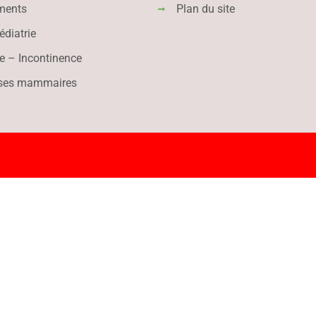
ments
Plan du site
diatrie
e – Incontinence
ses mammaires