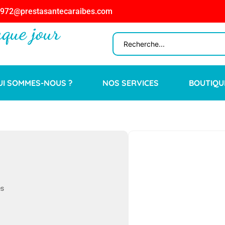
n972@prestasantecaraibes.com
aque jour
UI SOMMES-NOUS ?
NOS SERVICES
BOUTIQU
es