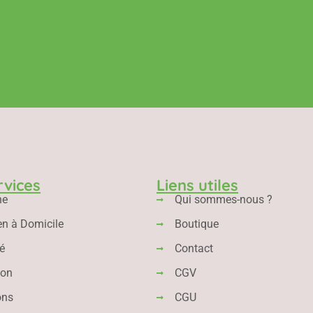
rvices
Liens utiles
ne
Qui sommes-nous ?
en à Domicile
Boutique
é
Contact
ion
CGV
ons
CGU