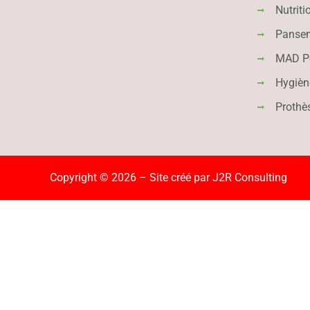
Nutriti
Panse
MAD Pé
Hygièn
Prothè
Copyright © 2026 – Site créé par
J2R Consulting