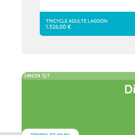
TRICYCLE ADULTE LAGOON
1.326,00
€
24H/24 7j/7
D