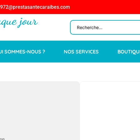
n972@prestasantecaraibes.com
aque jour
UI SOMMES-NOUS ?
NOS SERVICES
BOUTIQU
son.