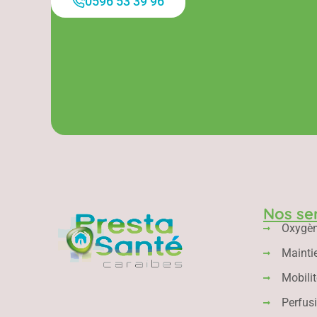
0596 53 39 96
Nos se
Oxygè
Mainti
Mobilit
Perfus