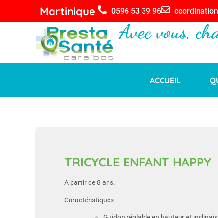
Martinique
0596 53 39 96
coordinatio
Avec vous, ch
ACCUEIL
Q
TRICYCLE ENFANT HAPPY
A partir de 8 ans.
Caractéristiques
Guidon réglable en hauteur et inclinai