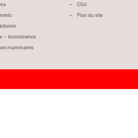
ons
CGU
ments
Plan du site
diatrie
e – Incontinence
ses mammaires