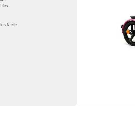
bles.
us facile.