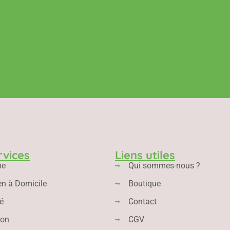
rvices
Liens utiles
ne
Qui sommes-nous ?
en à Domicile
Boutique
é
Contact
ion
CGV