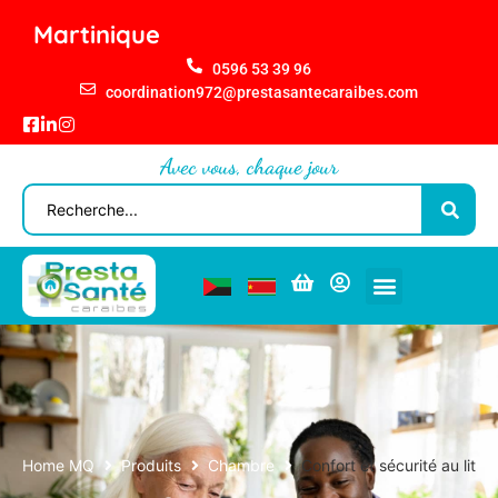
Martinique
0596 53 39 96
coordination972@prestasantecaraibes.com
Avec vous, chaque jour
Home MQ
Produits
Chambre
Confort et sécurité au lit