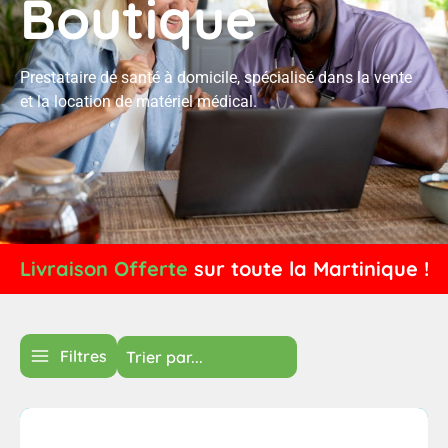
Boutique
Prestataire de santé à domicile, spécialisé dans la vente
et la location de matériel médical.
L
i
v
r
a
i
s
o
n
O
f
f
e
r
t
e
sur
toute
la
Martinique
!
Filtres