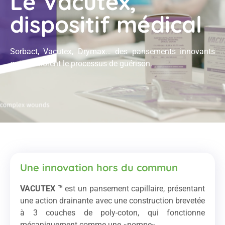
Le Vacutex,
dispositif médical
Sorbact, Vacutex, Drymax… des pansements innovants
qui améliorent le processus de guérison.
Une innovation hors du commun
VACUTEX ™
est un pansement capillaire, présentant
une action drainante avec une construction brevetée
à 3 couches de poly-coton, qui fonctionne
mécaniquement comme une «pompe».