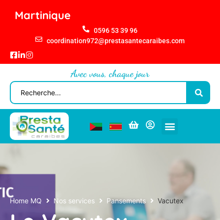
Martinique
0596 53 39 96
coordination972@prestasantecaraibes.com
Avec vous, chaque jour
Home MQ
Nos services
Pansements
Vacutex