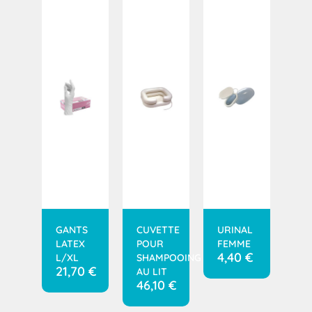
GANTS
CUVETTE
URINAL
LATEX
POUR
FEMME
4,40
€
L/XL
SHAMPOOING
21,70
€
AU LIT
46,10
€