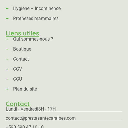
Hygiène – Incontinence
Prothèses mammaires
Liens utiles
Qui sommes-nous ?
Boutique
Contact
CGV
CGU
Plan du site
Contact
Lundi - Vendredi
8H - 17H
contact@prestasantecaraibes.com
+590 590 47 10 10