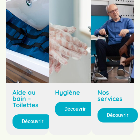
Aide au
Hygiène
Nos
bain –
services
Toilettes
Découvrir
Découvrir
Découvrir