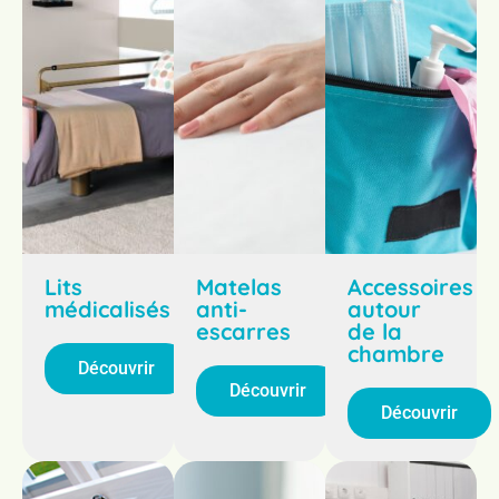
Lits
Matelas
Accessoires
médicalisés
anti-
autour
escarres
de la
chambre
Découvrir
Découvrir
Découvrir