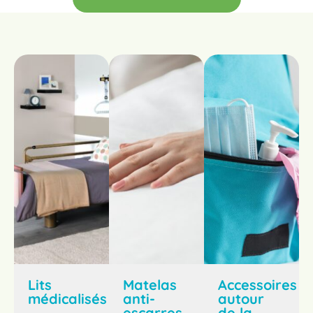
Lits
Matelas
Accessoires
médicalisés
anti-
autour
escarres
de la