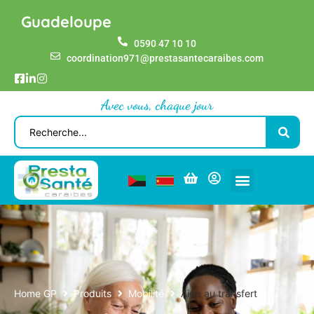
Guadeloupe
0590 47 10 10
coordination971@prestasantecaraibes.com
Avec vous, chaque jour
Home GP
Produits
Mobilité
Aide au transfert