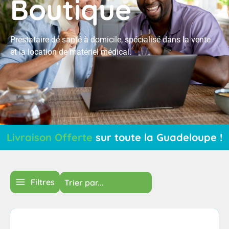
Boutique
Prestataire de santé à domicile, spécialisé dans la vente
et la location de matériel médical.
L
i
v
r
a
i
s
o
n
O
f
f
e
r
t
e
sur
toute
la
Guadeloupe
!
Filtres