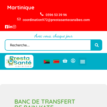
Martinique
0596 53 39 96
coordination972@prestasantecaraibes.com
Avec vous, chaque jour
BANC DE TRANSFERT