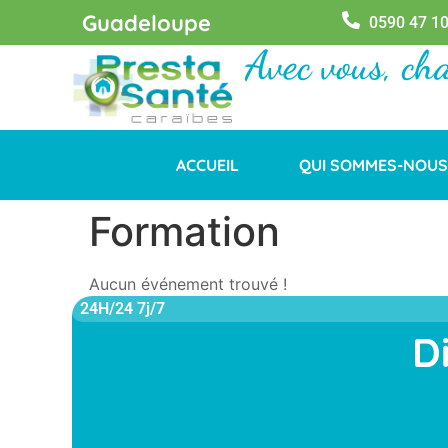
Guadeloupe
0590 47 10
Avec vous, ch
ACCUEIL
QUI SOMMES-NOUS
Formation
Aucun événement trouvé !
24H/24 7j/7
D