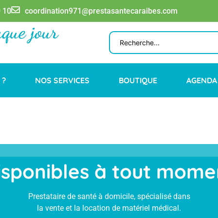
 10
coordination971@prestasantecaraibes.com
aque jour
 ?
NOS SERVICES
BOUTIQUE
AGENDA
isponibles à tout mome
Prestataire de santé à domicile, spécialisé dans
la vente et la location de matériel médical.