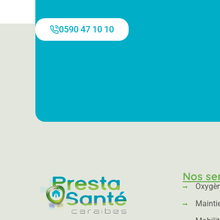
0590 47 10 10
Nos se
Oxygè
Mainti